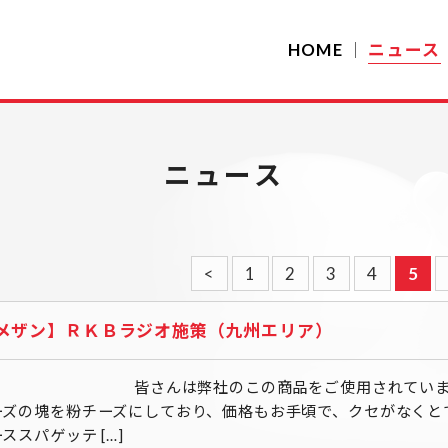
HOME
ニュース
ニュース
<
1
2
3
4
5
メザン】ＲＫＢラジオ施策（九州エリア）
んは弊社のこの商品をご使用されていますでしょ
ーズの塊を粉チーズにしており、価格もお手頃で、クセがなくと
ススパゲッテ […]