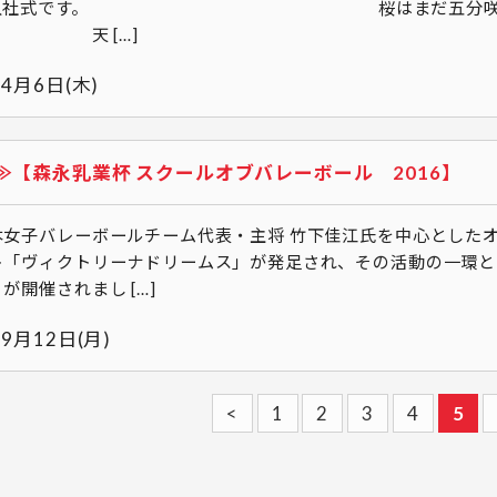
の入社式です。 桜はまだ五分咲きですが
 […]
年4月6日(木)
≫【森永乳業杯 スクールオブバレーボール 2016】
本女子バレーボールチーム代表・主将 竹下佳江氏を中心とした
ト「ヴィクトリーナドリームス」が発足され、その活動の一環と
が開催されまし […]
年9月12日(月)
<
1
2
3
4
5