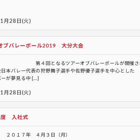
年1月28日(火)
オブバレーボール2019 大分大会
回となるツアーオブバレーボールが
元全日本バレー代表の狩野舞子選手や佐野優子選手
ーが夢見る中 […]
年1月28日(火)
7年度 入社式
１７年 ４月３日（月） 男性４名