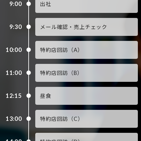
9:00
出社
9:30
メール確認・売上チェック
10:00
特約店回訪（A）
11:00
特約店回訪（B）
12:15
昼食
13:00
特約店回訪（C）