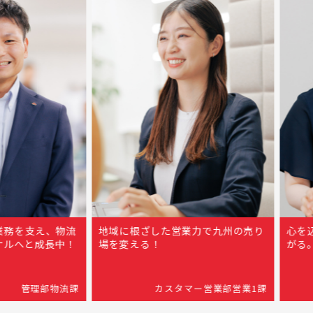
支え、物流
地域に根ざした営業力で九州の売り
心を込めた
と成長中！
場を変える！
がる。それ
管理部物流課
カスタマー営業部営業1課