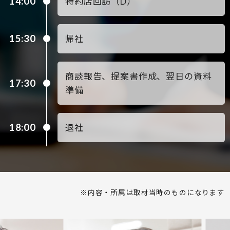
14:00
特約店回訪（D）
15:30
帰社
商談報告、提案書作成、翌日の資料
17:30
準備
18:00
退社
※内容・所属は取材当時のものになります